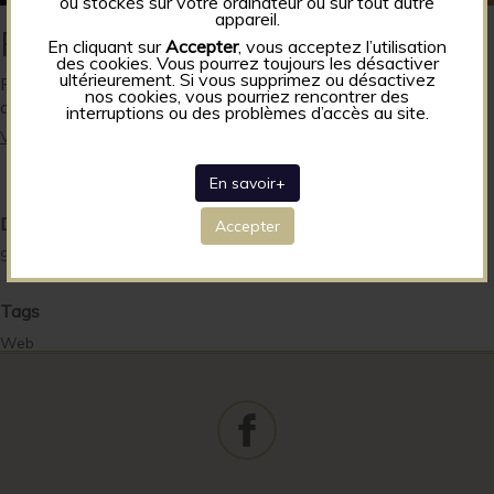
ou stockés sur votre ordinateur ou sur tout autre
appareil.
Pizza Kash
En cliquant sur
Accepter
, vous acceptez l’utilisation
des cookies. Vous pourrez toujours les désactiver
ultérieurement. Si vous supprimez ou désactivez
Restauration kasher sous le contrôle du Rabbinat Loubavitch
nos cookies, vous pourriez rencontrer des
de France, sur place et à emporter
interruptions ou des problèmes d’accès au site.
Visiter le site
En savoir+
Date
Accepter
9 janvier 2023
Tags
Web